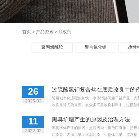
首页
>
产品资讯
>
底改剂
聚丙烯酰胺
聚合氯化铝
改性
26
过硫酸氢钾复合盐在底质改良中的
随着城市化进程的加快，水体污染问题日益严重，尤
2025-02
改良显得尤为重要。在众多底质改良材料中，过硫酸氢钾
11
黑臭坑塘产生的原因及治理方法
黑臭水体产生的原因：点源污染：排放口直排、污废
2022-02
污染等。内源污染：底泥污染、生物体污染、漂浮物、悬