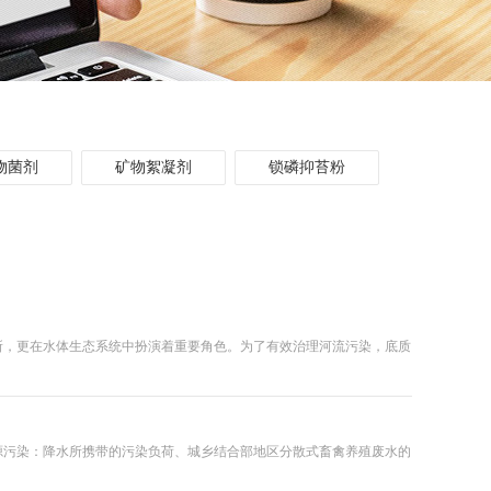
物菌剂
矿物絮凝剂
锁磷抑苔粉
所，更在水体生态系统中扮演着重要角色。为了有效治理河流污染，底质
源污染：降水所携带的污染负荷、城乡结合部地区分散式畜禽养殖废水的